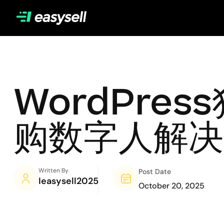
WordPres
购数字人解决
Written By
Post Date
Ieasysell2025
October 20, 2025