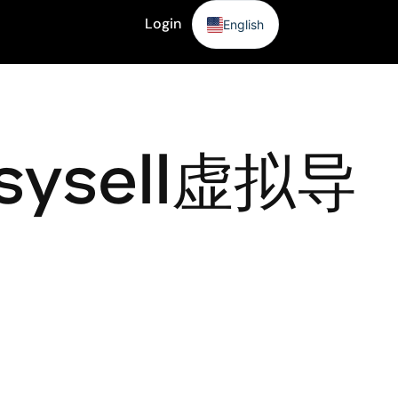
Login
English
Sign Up
sysell虚拟导